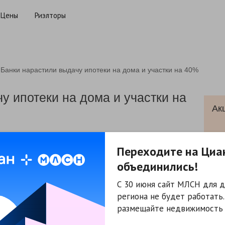
Цены
Риэлторы
Банки нарастили выдачу ипотеки на дома и участки на 40%
у ипотеки на дома и участки на
Ак
Переходите на Циа
Жи
 ипотечные банки нарастили объем выдачи ипотеки на
объединились!
 участки на 40%, сообщает ТАСС со ссылкой на данные
Жи
 подготовленного совместно с Frank RG.
С 30 июня сайт МЛСН для д
ул
региона не будет работать
ома и участки крупнейшими банками в первом полугодии
Сда
исследования, 20 крупнейших банков выдали 13,8 тыс.
размещайте недвижимость 
Омс
а общую сумму 34,2 млрд рублей. Количество кредитов