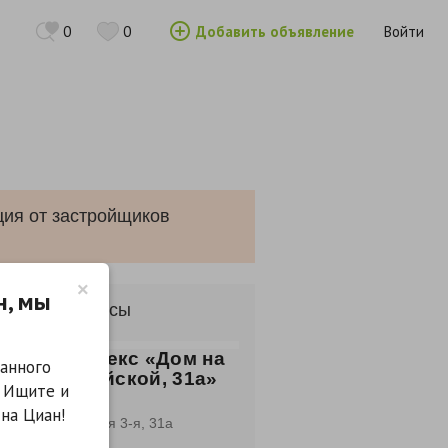
0
0
Добавить объявление
Войти
ция от застройщиков
×
н, мы
лые комплексы
лой комплекс «Дом на
анного
. 3-й Енисейской, 31а»
. Ищите и
н
на Циан!
к, ул. Енисейская 3-я, 31а