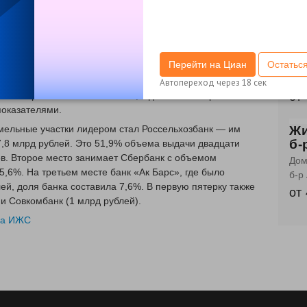
от
0-го выросло на 19%, объем кредитования увеличился
Жи
тво банки выдали 3,5 тыс. займов на сумму 7,5 млрд
ул
потеки. На покупку готовых домов было выдано 10,3 тыс.
Дом
Перейти на Циан
Остатьс
7 млрд рублей. На такие займы приходится 1% всего
ул.
ов на готовые и строящиеся дома и земельные участки в
Автопереход через
18
сек
енном выражении составила 2%, в денежном выражении —
от
показателями.
мельные участки лидером стал Россельхозбанк — им
Жи
б-
7,8 млрд рублей. Это 51,9% объема выдачи двадцати
в. Второе место занимает Сбербанк с объемом
Дом
5,6%. На третьем месте банк «Ак Барс», где было
б-р
ей, доля банка составила 7,6%. В первую пятерку также
от
и Совкомбанк (1 млрд рублей).
 на ИЖС