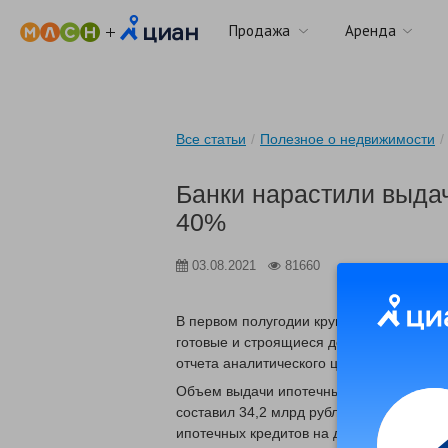
Продажа
Аренда
Все статьи
/
Полезное о недвижимости
/
Банки нарастили выдач
40%
03.08.2021
81660
В первом полугодии крупные российские
готовые и строящиеся дома и земельные
отчета аналитического центра «Дом.РФ»,
Объем выдачи ипотечных кредитов на д
составил 34,2 млрд рублей. По данным 
ипотечных кредитов на дома и участки н